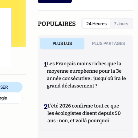
etc.).
POPULAIRES
24 Heures
7 Jours
PLUS LUS
PLUS PARTAGES
1
Les Français moins riches que la
moyenne européenne pour la 3e
année consécutive : jusqu'où ira le
grand déclassement ?
SER
ogle
2
L’été 2026 confirme tout ce que
les écologistes disent depuis 50
ans : non, et voilà pourquoi