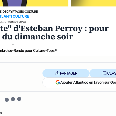
E
›
DÉCRYPTAGES
›
CULTURE
TLANTI CULTURE
4 novembre 2019
lte" d'Esteban Perroy : pour
le du dimanche soir
-
broise-Rendu pour Culture-Tops
PARTAGER
CLAS
Ajouter Atlantico en favori sur Go
s