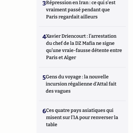
3
Répression en Iran : ce qui s'est
vraiment passé pendant que
Paris regardait ailleurs
4
Xavier Driencourt : l’arrestation
du chef de la DZ Mafia ne signe
qu’une vraie-fausse détente entre
Paris et Alger
5
Gens du voyage : la nouvelle
incursion régalienne d'Attal fait
des vagues
6
Ces quatre pays asiatiques qui
misent sur l’IA pour renverser la
table