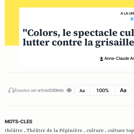
A LA UN
A
"Colors, le spectacle cu
lutter contre la grisail
Anne-Claude Am
Aa
100%
Écoutez cet article
0:00min
Aa
MOTS-CLES
théâtre ,
Théâtre de la Pépinière ,
culture ,
culture top