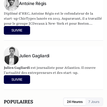
Antoine Régis
Diplômé d’HEC, Antoine Régis est le cofondateur de la
start-up ChicTypes lancée en 2013. Auparavant, il a travaillé
pour le groupe JCDecaux à New-York et pour Boston
Consulting Group.
SUIVRE
Julien Gagliardi
Julien Gagliardi
est journaliste pour Atlantico. Il couvre
l’actualité des entrepreneurs et des start-up.
SUIVRE
POPULAIRES
24 Heures
7 Jours