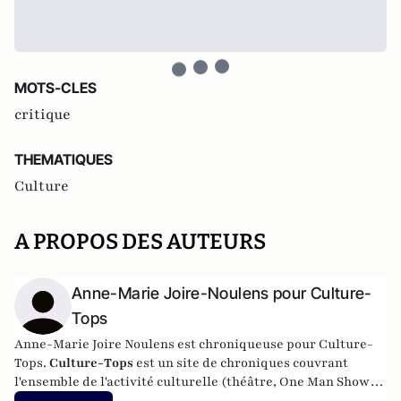
MOTS-CLES
critique
THEMATIQUES
Culture
A PROPOS DES AUTEURS
Anne-Marie Joire-Noulens pour Culture-
Tops
Anne-Marie Joire Noulens est chroniqueuse pour Culture-
Tops.
Culture-Tops
est un site de chroniques couvrant
l'ensemble de l'activité culturelle (théâtre, One Man Shows,
opéras, ballets, spectacles divers, cinéma, expos, livres,