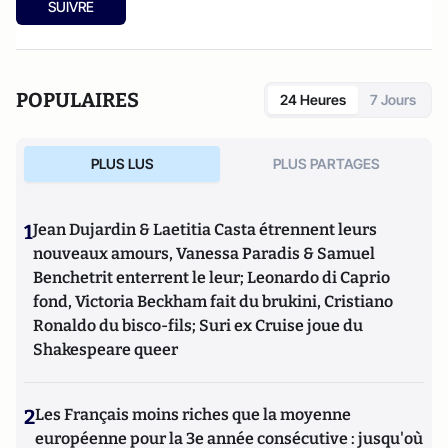
SUIVRE
etc.). Culture-Tops a été créé en novembre 2013 par Jacques
Paugam , journaliste et écrivain, et son fils, Gabriel
Lecarpentier-Paugam.
POPULAIRES
24 Heures
7 Jours
PLUS LUS
PLUS PARTAGES
1
Jean Dujardin & Laetitia Casta étrennent leurs
nouveaux amours, Vanessa Paradis & Samuel
Benchetrit enterrent le leur; Leonardo di Caprio
fond, Victoria Beckham fait du brukini, Cristiano
Ronaldo du bisco-fils; Suri ex Cruise joue du
Shakespeare queer
2
Les Français moins riches que la moyenne
européenne pour la 3e année consécutive : jusqu'où