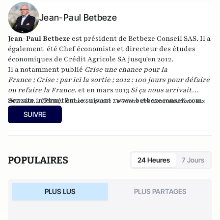
Jean-Paul Betbeze
Jean-Paul Betbeze
est président de Betbeze Conseil SAS. Il a
également été Chef économiste et directeur des études
économiques de Crédit Agricole SA jusqu'en 2012.
Il a notamment publié
Crise une chance pour la
France
;
Crise : par ici la sortie
;
2012 : 100 jours pour défaire
ou refaire la France
, et en mars 2013
Si ça nous arrivait
demain...
Son site internet est le suivant :
(Plon). En
www.betbezeconseil.com
2016, il publie
La Guerre des Mondialisations
, aux
et en 2017 "La France, ce malade imaginaire"
éditions
Economica
SUIVRE
chez le même éditeur.
POPULAIRES
24 Heures
7 Jours
PLUS LUS
PLUS PARTAGES