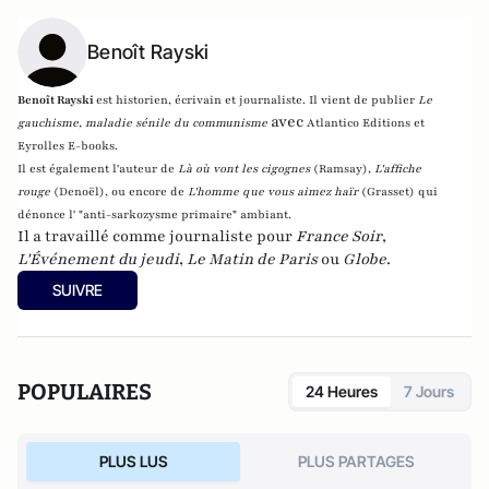
Benoît Rayski
Benoît Rayski
est historien, écrivain et journaliste. Il vient de publier
Le
avec
gauchisme, maladie sénile du communisme
Atlantico Editions et
Eyrolles E-books.
Il est également l'auteur de
Là où vont les cigognes
(Ramsay),
L'affiche
rouge
(Denoël), ou encore de
L'homme que vous aimez haïr
(Grasset)
qui
dénonce l' "anti-sarkozysme primaire" ambiant.
Il a travaillé comme journaliste pour
France Soir
,
L'Événement du jeudi
,
Le Matin de Paris
ou
Globe
.
SUIVRE
POPULAIRES
24 Heures
7 Jours
PLUS LUS
PLUS PARTAGES