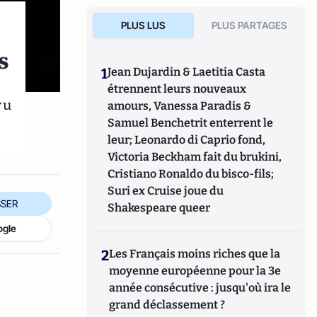
PLUS LUS
PLUS PARTAGES
s
1
Jean Dujardin & Laetitia Casta
étrennent leurs nouveaux
vu
amours, Vanessa Paradis &
Samuel Benchetrit enterrent le
leur; Leonardo di Caprio fond,
Victoria Beckham fait du brukini,
Cristiano Ronaldo du bisco-fils;
Suri ex Cruise joue du
SER
Shakespeare queer
ogle
2
Les Français moins riches que la
moyenne européenne pour la 3e
année consécutive : jusqu'où ira le
grand déclassement ?