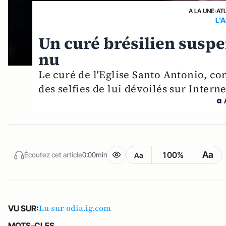
A LA UNE
›
AT
L'
Un curé brésilien suspen
nu
Le curé de l'Eglise Santo Antonio, co
des selfies de lui dévoilés sur Interne
Aa
100%
Écoutez cet article
0:00min
Aa
Lu sur odia.ig.com
VU SUR:
MOTS-CLES