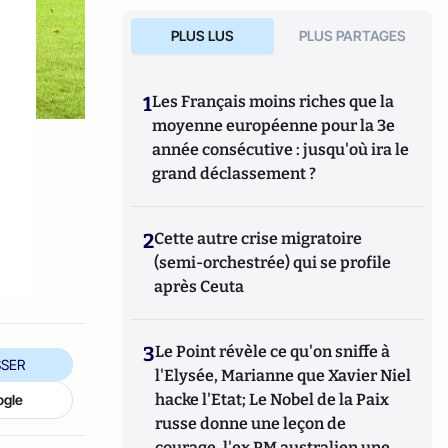
PLUS LUS
PLUS PARTAGES
1
Les Français moins riches que la
moyenne européenne pour la 3e
année consécutive : jusqu'où ira le
grand déclassement ?
2
Cette autre crise migratoire
(semi-orchestrée) qui se profile
après Ceuta
3
Le Point révèle ce qu'on sniffe à
SER
l'Elysée, Marianne que Xavier Niel
hacke l'Etat; Le Nobel de la Paix
ogle
russe donne une leçon de
courage, l'ex PM australien une