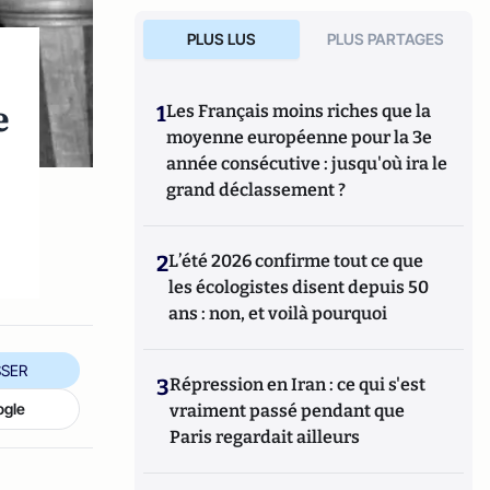
PLUS LUS
PLUS PARTAGES
e
1
Les Français moins riches que la
moyenne européenne pour la 3e
année consécutive : jusqu'où ira le
grand déclassement ?
2
L’été 2026 confirme tout ce que
les écologistes disent depuis 50
ans : non, et voilà pourquoi
SER
3
Répression en Iran : ce qui s'est
ogle
vraiment passé pendant que
Paris regardait ailleurs