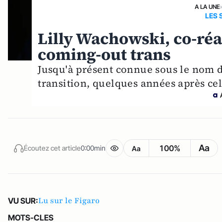
A LA UNE
LES
Lilly Wachowski, co-réal
coming-out trans
Jusqu'à présent connue sous le nom d
transition, quelques années après cel
Aa
100%
Écoutez cet article
0:00min
Aa
Lu sur le Figaro
VU SUR:
MOTS-CLES