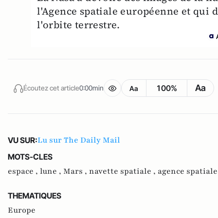
l'Agence spatiale européenne et qui 
l'orbite terrestre.
Aa
100%
Écoutez cet article
0:00min
Aa
Lu sur The Daily Mail
VU SUR:
MOTS-CLES
espace ,
lune ,
Mars ,
navette spatiale ,
agence spatial
THEMATIQUES
Europe