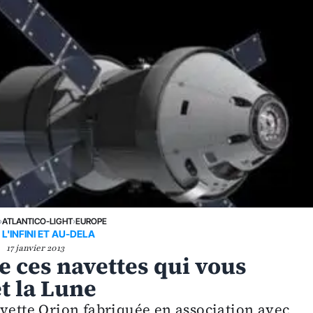
›
ATLANTICO-LIGHT
›
EUROPE
 L'INFINI ET AU-DELA
17 janvier 2013
 ces navettes qui vous
t la Lune
avette Orion fabriquée en association avec