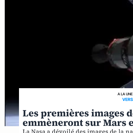
A LA UNE
VERS
Les premières images de
emmèneront sur Mars e
La Nasa a dévoilé des images de la n