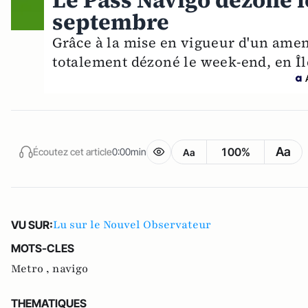
Le Pass Navigo dézoné l
septembre
Grâce à la mise en vigueur d'un ame
totalement dézoné le week-end, en Îl
Aa
100%
Écoutez cet article
0:00min
Aa
Lu sur le Nouvel Observateur
VU SUR:
MOTS-CLES
Metro ,
navigo
THEMATIQUES