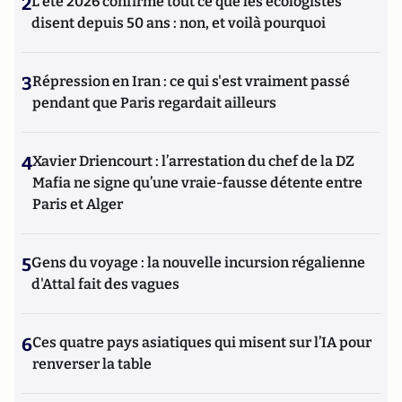
2
L’été 2026 confirme tout ce que les écologistes
disent depuis 50 ans : non, et voilà pourquoi
3
Répression en Iran : ce qui s'est vraiment passé
pendant que Paris regardait ailleurs
4
Xavier Driencourt : l’arrestation du chef de la DZ
Mafia ne signe qu’une vraie-fausse détente entre
Paris et Alger
5
Gens du voyage : la nouvelle incursion régalienne
d'Attal fait des vagues
6
Ces quatre pays asiatiques qui misent sur l’IA pour
renverser la table