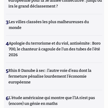
européenne pour la 3e année consécutive : jusqu'où
ira le grand déclassement ?
3
Les villes classées les plus malheureuses du
monde
4
Apologie du terrorisme et du viol, antisémite : Boro
700, le chanteur à cagoule de l’un des tubes de l’été
2026
5
Rhin & Danube à sec : l’autre voie d’eau dont la
fermeture pénalise lourdement l’économie
européenne
6
L’étude américaine qui montre que l’IA n’est pas
(encore) un génie en maths