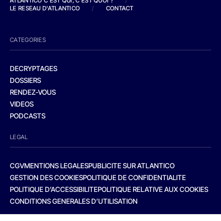
ATLANTICO C'EST QUI, C'EST QUOI ?
/
LE RESEAU D'ATLANTICO
/
CONTACT
CATEGORIES
DECRYPTAGES
DOSSIERS
RENDEZ-VOUS
VIDEOS
PODCASTS
LEGAL
CGV
MENTIONS LEGALES
PUBLICITE SUR ATLANTICO
GESTION DES COOKIES
POLITIQUE DE CONFIDENTIALITE
POLITIQUE D’ACCESSIBILITE
POLITIQUE RELATIVE AUX COOKIES
CONDITIONS GENERALES D’UTILISATION