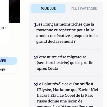
PLUS LUS
PLUS PARTAGES
1
Les Français moins riches que la
nce
moyenne européenne pour la 3e
année consécutive : jusqu'où ira le
grand déclassement ?
2
Cette autre crise migratoire
SER
(semi-orchestrée) qui se profile
après Ceuta
ogle
3
Le Point révèle ce qu'on sniffe à
l'Elysée, Marianne que Xavier Niel
hacke l'Etat; Le Nobel de la Paix
russe donne une leçon de
courage, l'ex PM australien une