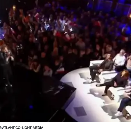
E
›
ATLANTICO-LIGHT
›
MÉDIA