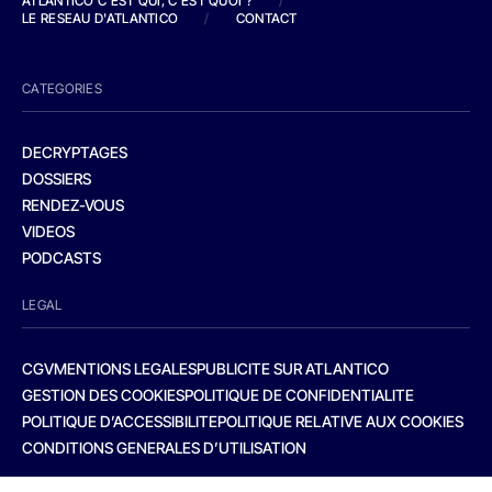
ATLANTICO C'EST QUI, C'EST QUOI ?
/
LE RESEAU D'ATLANTICO
/
CONTACT
CATEGORIES
DECRYPTAGES
DOSSIERS
RENDEZ-VOUS
VIDEOS
PODCASTS
LEGAL
CGV
MENTIONS LEGALES
PUBLICITE SUR ATLANTICO
GESTION DES COOKIES
POLITIQUE DE CONFIDENTIALITE
POLITIQUE D’ACCESSIBILITE
POLITIQUE RELATIVE AUX COOKIES
CONDITIONS GENERALES D’UTILISATION