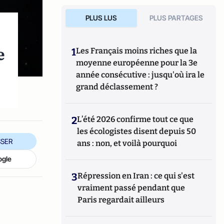
PLUS LUS
PLUS PARTAGES
e
1
Les Français moins riches que la
moyenne européenne pour la 3e
année consécutive : jusqu'où ira le
grand déclassement ?
2
L’été 2026 confirme tout ce que
les écologistes disent depuis 50
SER
ans : non, et voilà pourquoi
ogle
3
Répression en Iran : ce qui s'est
vraiment passé pendant que
Paris regardait ailleurs