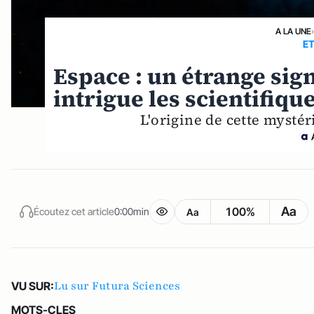
A LA UNE
ET
Espace : un étrange sign
intrigue les scientifiqu
L'origine de cette mysté
Aa
100%
Écoutez cet article
0:00min
Aa
Lu sur Futura Sciences
VU SUR:
MOTS-CLES