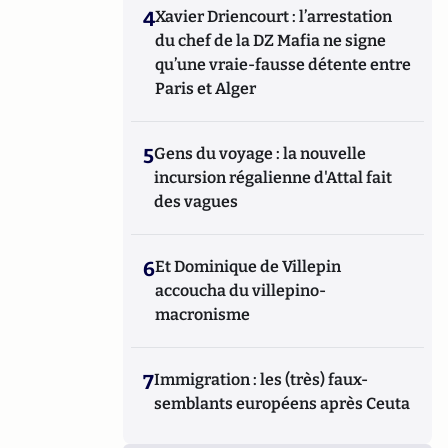
4
Xavier Driencourt : l’arrestation
du chef de la DZ Mafia ne signe
qu’une vraie-fausse détente entre
Paris et Alger
5
Gens du voyage : la nouvelle
incursion régalienne d'Attal fait
des vagues
6
Et Dominique de Villepin
accoucha du villepino-
macronisme
7
Immigration : les (très) faux-
semblants européens après Ceuta