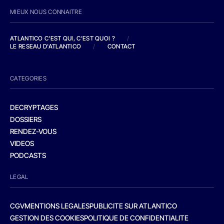
MIEUX NOUS CONNAITRE
ATLANTICO C'EST QUI, C'EST QUOI ?
/
LE RESEAU D'ATLANTICO
/
CONTACT
CATEGORIES
DECRYPTAGES
DOSSIERS
RENDEZ-VOUS
VIDEOS
PODCASTS
LEGAL
CGV
MENTIONS LEGALES
PUBLICITE SUR ATLANTICO
GESTION DES COOKIES
POLITIQUE DE CONFIDENTIALITE