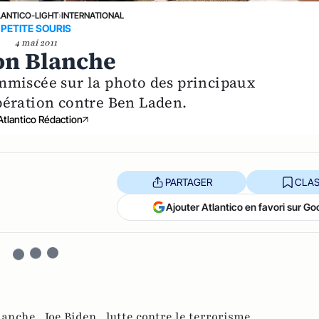
LANTICO-LIGHT
›
INTERNATIONAL
PETITE SOURIS
4 mai 2011
on Blanche
mmiscée sur la photo des principaux
pération contre Ben Laden.
Atlantico Rédaction
PARTAGER
CLAS
Ajouter Atlantico en favori sur Go
lanche ,
Joe Biden ,
lutte contre le terrorisme