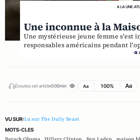
A LA UNE
›
AT
Une inconnue à la Mais
Une mystérieuse jeune femme s'est i
responsables américains pendant l'o
Aa
100%
Écoutez cet article
0:00min
Aa
Lu sur The Daily Beast
VU SUR:
MOTS-CLES
Barack Obama ,
Hillary Clinton ,
Ben Laden ,
maison b