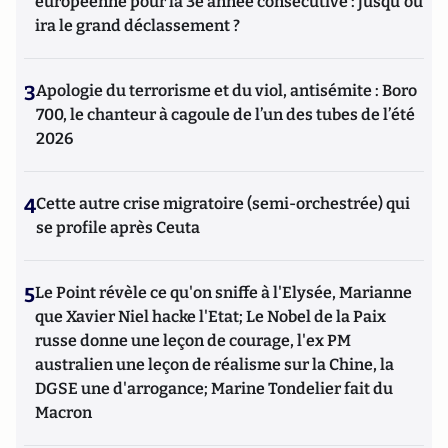
européenne pour la 3e année consécutive : jusqu'où
ira le grand déclassement ?
3
Apologie du terrorisme et du viol, antisémite : Boro
700, le chanteur à cagoule de l’un des tubes de l’été
2026
4
Cette autre crise migratoire (semi-orchestrée) qui
se profile après Ceuta
5
Le Point révèle ce qu'on sniffe à l'Elysée, Marianne
que Xavier Niel hacke l'Etat; Le Nobel de la Paix
russe donne une leçon de courage, l'ex PM
australien une leçon de réalisme sur la Chine, la
DGSE une d'arrogance; Marine Tondelier fait du
Macron