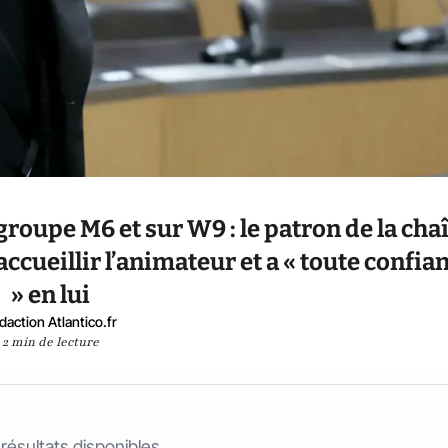
groupe M6 et sur W9 : le patron de la cha
ccueillir l’animateur et a « toute confia
» en lui
daction Atlantico.fr
2 min de lecture
 résultats disponibles