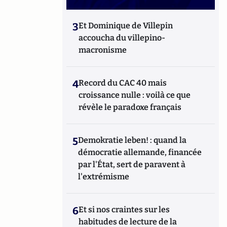
3
Et Dominique de Villepin
accoucha du villepino-
macronisme
4
Record du CAC 40 mais
croissance nulle : voilà ce que
révèle le paradoxe français
5
Demokratie leben! : quand la
démocratie allemande, financée
par l'État, sert de paravent à
l'extrémisme
6
Et si nos craintes sur les
habitudes de lecture de la