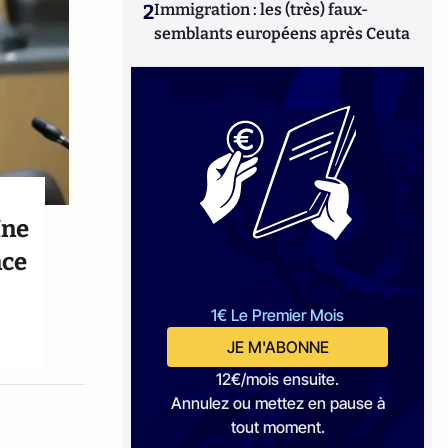
2
Immigration : les (très) faux-
semblants européens après Ceuta
îne
nce
1€ Le Premier Mois
JE M'ABONNE
12€/mois ensuite.
Annulez ou mettez en pause à
tout moment.