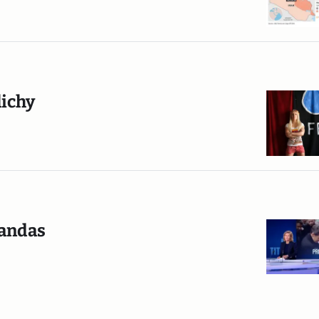
lichy
pandas