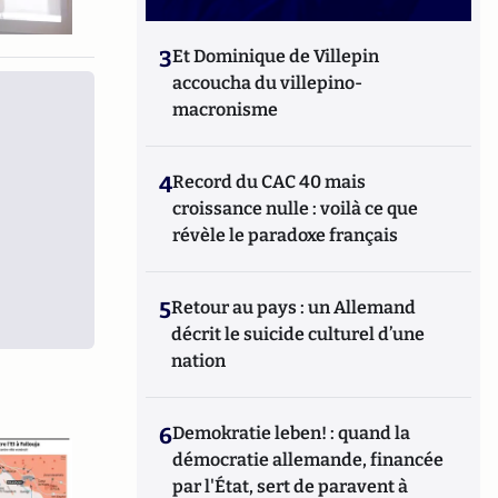
3
Et Dominique de Villepin
accoucha du villepino-
macronisme
4
Record du CAC 40 mais
croissance nulle : voilà ce que
révèle le paradoxe français
5
Retour au pays : un Allemand
décrit le suicide culturel d’une
nation
6
Demokratie leben! : quand la
démocratie allemande, financée
par l'État, sert de paravent à