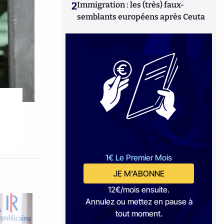
2
Immigration : les (très) faux-
semblants européens après Ceuta
1€ Le Premier Mois
JE M'ABONNE
12€/mois ensuite.
Annulez ou mettez en pause à
tout moment.