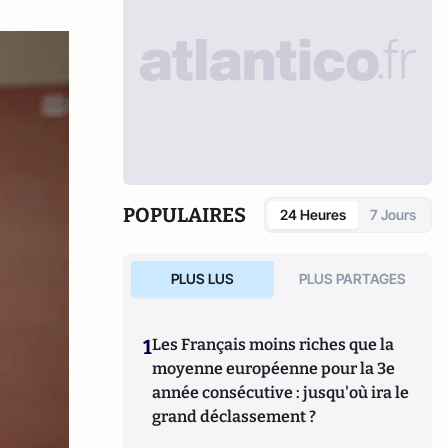
POPULAIRES
24 Heures
7 Jours
PLUS LUS
PLUS PARTAGES
1
Les Français moins riches que la
moyenne européenne pour la 3e
année consécutive : jusqu'où ira le
grand déclassement ?