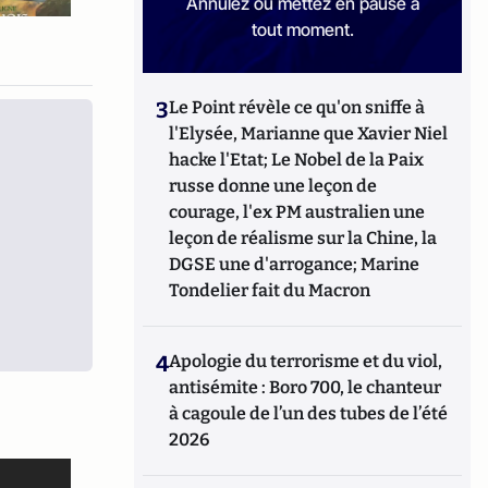
Annulez ou mettez en pause à
tout moment.
3
Le Point révèle ce qu'on sniffe à
l'Elysée, Marianne que Xavier Niel
hacke l'Etat; Le Nobel de la Paix
russe donne une leçon de
courage, l'ex PM australien une
leçon de réalisme sur la Chine, la
DGSE une d'arrogance; Marine
Tondelier fait du Macron
4
Apologie du terrorisme et du viol,
antisémite : Boro 700, le chanteur
à cagoule de l’un des tubes de l’été
2026