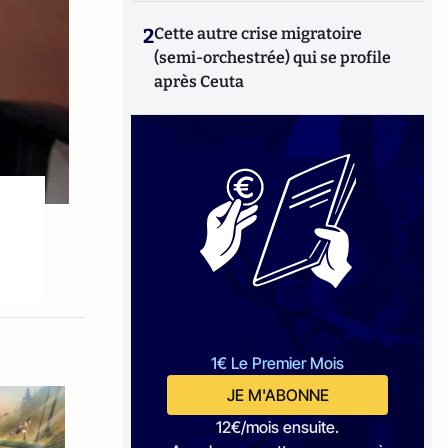
2
Cette autre crise migratoire
(semi-orchestrée) qui se profile
après Ceuta
1€ Le Premier Mois
JE M'ABONNE
12€/mois ensuite.