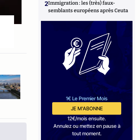
2
Immigration : les (très) faux-
semblants européens après Ceuta
1€ Le Premier Mois
JE M'ABONNE
12€/mois ensuite.
Annulez ou mettez en pause à
tout moment.