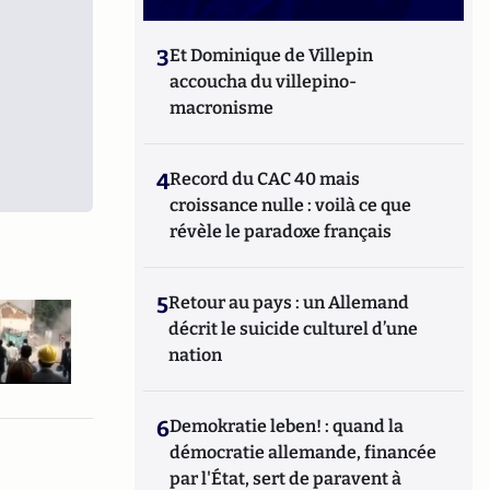
3
Et Dominique de Villepin
accoucha du villepino-
macronisme
4
Record du CAC 40 mais
croissance nulle : voilà ce que
révèle le paradoxe français
5
Retour au pays : un Allemand
décrit le suicide culturel d’une
nation
6
Demokratie leben! : quand la
démocratie allemande, financée
par l'État, sert de paravent à