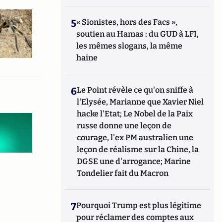
5
« Sionistes, hors des Facs »,
soutien au Hamas : du GUD à LFI,
les mêmes slogans, la même
haine
6
Le Point révèle ce qu'on sniffe à
l'Elysée, Marianne que Xavier Niel
hacke l'Etat; Le Nobel de la Paix
russe donne une leçon de
courage, l'ex PM australien une
leçon de réalisme sur la Chine, la
DGSE une d'arrogance; Marine
Tondelier fait du Macron
7
Pourquoi Trump est plus légitime
pour réclamer des comptes aux