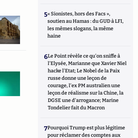
5
« Sionistes, hors des Facs »,
soutien au Hamas : du GUD à LFI,
les mêmes slogans, la même
haine
6
Le Point révèle ce qu'on sniffe à
l'Elysée, Marianne que Xavier Niel
hacke l'Etat; Le Nobel de la Paix
russe donne une leçon de
courage, l'ex PM australien une
leçon de réalisme sur la Chine, la
DGSE une d'arrogance; Marine
Tondelier fait du Macron
7
Pourquoi Trump est plus légitime
pour réclamer des comptes aux