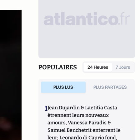
POPULAIRES
24 Heures
7 Jours
PLUS LUS
PLUS PARTAGES
1
Jean Dujardin & Laetitia Casta
étrennent leurs nouveaux
amours, Vanessa Paradis &
Samuel Benchetrit enterrent le
leur; Leonardo di Caprio fond,