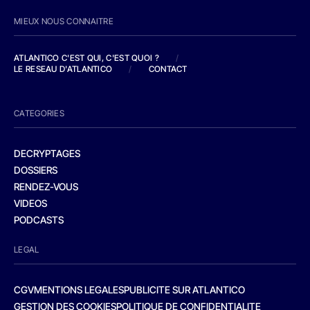
MIEUX NOUS CONNAITRE
ATLANTICO C'EST QUI, C'EST QUOI ?
/
LE RESEAU D'ATLANTICO
/
CONTACT
CATEGORIES
DECRYPTAGES
DOSSIERS
RENDEZ-VOUS
VIDEOS
PODCASTS
LEGAL
CGV
MENTIONS LEGALES
PUBLICITE SUR ATLANTICO
GESTION DES COOKIES
POLITIQUE DE CONFIDENTIALITE