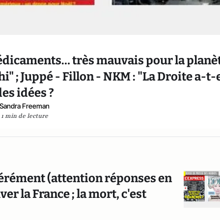
médicaments… très mauvais pour la planèt
" ; Juppé - Fillon - NKM : "La Droite a-t-
des idées ?
Sandra Freeman
1 min de lecture
érément (attention réponses en
er la France ; la mort, c'est