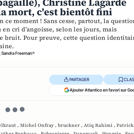
pagaille), Christine Lagarde
a mort, c'est bientôt fini
en ce moment ! Sans cesse, partout, la questio
en cri d’angoisse, selon les jours, mais
e bruit. Pour preuve, cette question identitai
aine.
Sandra Freeman
PARTAGER
CLAS
Ajouter Atlantico en favori sur Go
elkraut ,
Michel Onfray ,
bruckner ,
Atiq Rahimi ,
Patrick
Esther Benbassa ,
Robespierre ,
Danemark ,
Hongrie ,
Fra