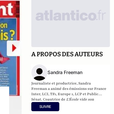
A PROPOS DES AUTEURS
Sandra Freeman
Journaliste et productrice, Sandra
Freeman a animé des émissions sur France
Inter, LCI, TF1, Europe 1, LCP et Public
Sénat. Coautrice de
L'École vide son
sac
(Éditions du Moment, 2009), elle est la
SUIVRE
fondatrice du média internet MatriochK.