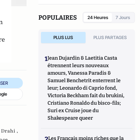
POPULAIRES
24 Heures
7 Jours
n
PLUS LUS
PLUS PARTAGES
re
1
Jean Dujardin & Laetitia Casta
étrennent leurs nouveaux
amours, Vanessa Paradis &
Samuel Benchetrit enterrent le
SER
leur; Leonardo di Caprio fond,
ogle
Victoria Beckham fait du brukini,
Cristiano Ronaldo du bisco-fils;
Suri ex Cruise joue du
Shakespeare queer
 Drahi ,
2
Les Français moins riches que la
nce ,