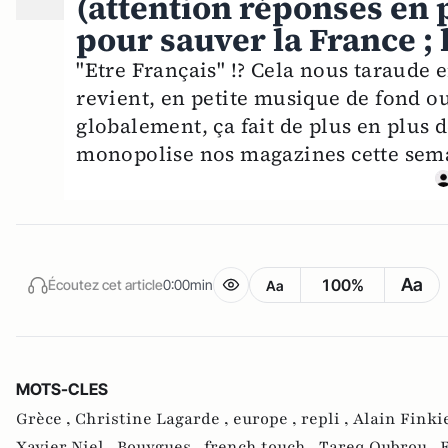
(attention réponses en 
pour sauver la France ; l
"Etre Français" !? Cela nous taraude 
revient, en petite musique de fond ou 
globalement, ça fait de plus en plus d
monopolise nos magazines cette sem
Aa
100%
Écoutez cet article
0:00min
Aa
MOTS-CLES
Grèce ,
Christine Lagarde ,
europe ,
repli ,
Alain Finki
Xavier Niel ,
Bouygues ,
french touch ,
Tareq Oubrou ,