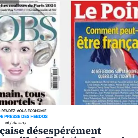
E
›
RENDEZ-VOUS
›
ECONOMIE
DE PRESSE DES HEBDOS
26 juin 2015
nçaise désespérément