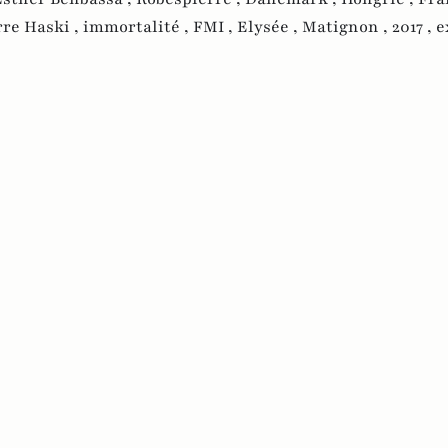
rre Haski ,
immortalité ,
FMI ,
Elysée ,
Matignon ,
2017 ,
e