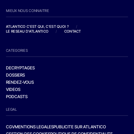
MIEUX NOUS CONNAITRE
ATLANTICO C'EST QUI, C'EST QUOI ?
/
LE RESEAU D'ATLANTICO
/
CONTACT
CATEGORIES
DECRYPTAGES
DOSSIERS
RENDEZ-VOUS
VIDEOS
PODCASTS
LEGAL
CGV
MENTIONS LEGALES
PUBLICITE SUR ATLANTICO
GESTION DES COOKIES
POLITIQUE DE CONFIDENTIALITE