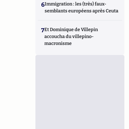
6
Immigration : les (très) faux-
semblants européens après Ceuta
7
Et Dominique de Villepin
accoucha du villepino-
macronisme