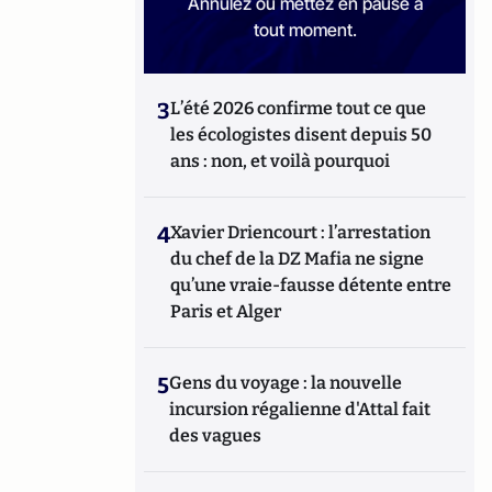
Annulez ou mettez en pause à
tout moment.
3
L’été 2026 confirme tout ce que
les écologistes disent depuis 50
ans : non, et voilà pourquoi
4
Xavier Driencourt : l’arrestation
du chef de la DZ Mafia ne signe
qu’une vraie-fausse détente entre
Paris et Alger
5
Gens du voyage : la nouvelle
incursion régalienne d'Attal fait
des vagues