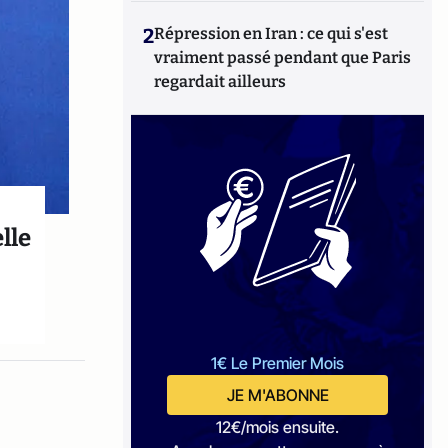
2
Répression en Iran : ce qui s'est
vraiment passé pendant que Paris
regardait ailleurs
lle
1€ Le Premier Mois
JE M'ABONNE
12€/mois ensuite.