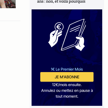
ans : non, et voilà pourquoi
1€ Le Premier Mois
JE M'ABONNE
12€/mois ensuite.
Annulez ou mettez en pause à
tout moment.