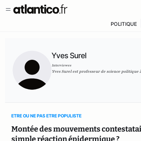
POLITIQUE
Yves Surel
Interviewes
Yves Surel est professeur de science politique à
ETRE OU NE PAS ETRE POPULISTE
Montée des mouvements contestatair
simple réaction épidermique ?