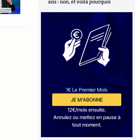
ans : non, et voilà pourquoi
1€ Le Premier Mois
JE M'ABONNE
12€/mois ensuite.
Annulez ou mettez en pause à
tout moment.