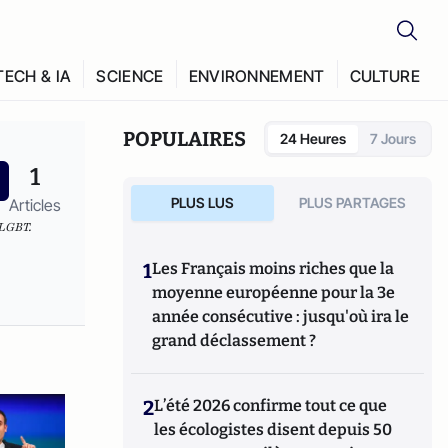
TECH & IA
SCIENCE
ENVIRONNEMENT
CULTURE
POPULAIRES
24 Heures
7 Jours
1
PLUS LUS
PLUS PARTAGES
Articles
 LGBT.
1
Les Français moins riches que la
moyenne européenne pour la 3e
année consécutive : jusqu'où ira le
grand déclassement ?
2
L’été 2026 confirme tout ce que
les écologistes disent depuis 50