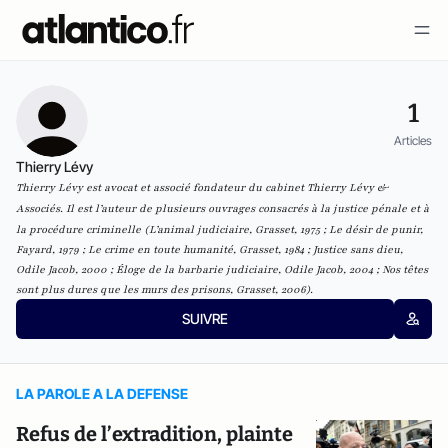
1
Articles
Thierry Lévy
Thierry Lévy est avocat et associé fondateur du cabinet Thierry Lévy &
Associés.
Il est l’auteur de plusieurs ouvrages consacrés à la justice pénale et à
la procédure criminelle (
L’animal judiciaire
, Grasset, 1975 ;
Le désir de punir
,
Fayard, 1979 ;
Le crime en toute humanité
, Grasset, 1984 ;
Justice sans dieu
,
Odile Jacob, 2000 ;
Éloge de la barbarie judiciaire
, Odile Jacob, 2004 ;
Nos têtes
sont plus dures que les murs des prisons
, Grasset, 2006).
SUIVRE
LA PAROLE A LA DEFENSE
Refus de l’extradition, plainte