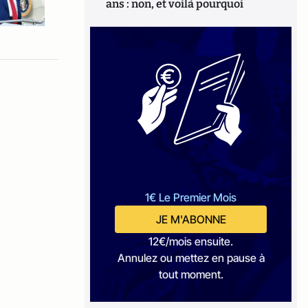
ans : non, et voilà pourquoi
1€ Le Premier Mois
JE M'ABONNE
12€/mois ensuite.
Annulez ou mettez en pause à
tout moment.