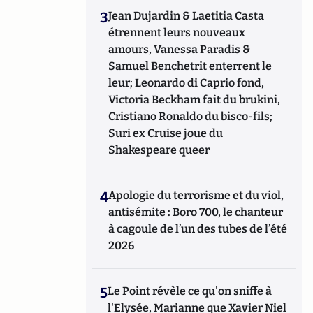
3
Jean Dujardin & Laetitia Casta
étrennent leurs nouveaux
amours, Vanessa Paradis &
Samuel Benchetrit enterrent le
leur; Leonardo di Caprio fond,
Victoria Beckham fait du brukini,
Cristiano Ronaldo du bisco-fils;
Suri ex Cruise joue du
Shakespeare queer
4
Apologie du terrorisme et du viol,
antisémite : Boro 700, le chanteur
à cagoule de l’un des tubes de l’été
2026
5
Le Point révèle ce qu'on sniffe à
l'Elysée, Marianne que Xavier Niel