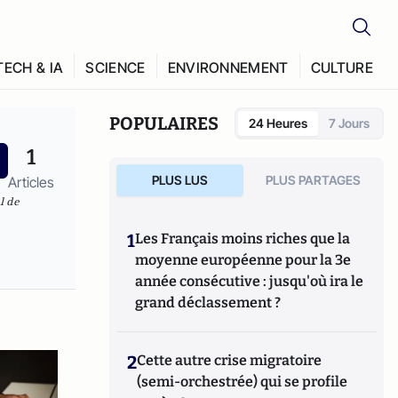
TECH & IA
SCIENCE
ENVIRONNEMENT
CULTURE
POPULAIRES
24 Heures
7 Jours
1
PLUS LUS
PLUS PARTAGES
Articles
l de
1
Les Français moins riches que la
moyenne européenne pour la 3e
année consécutive : jusqu'où ira le
grand déclassement ?
2
Cette autre crise migratoire
(semi-orchestrée) qui se profile