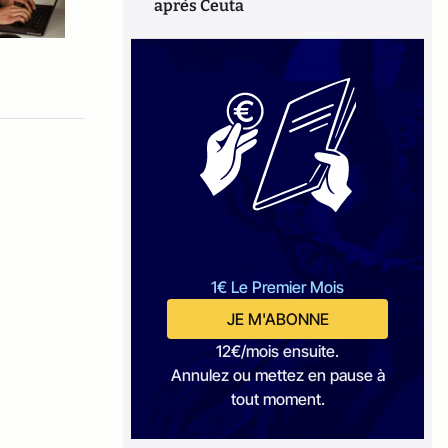
après Ceuta
1€ Le Premier Mois
JE M'ABONNE
12€/mois ensuite.
Annulez ou mettez en pause à
tout moment.