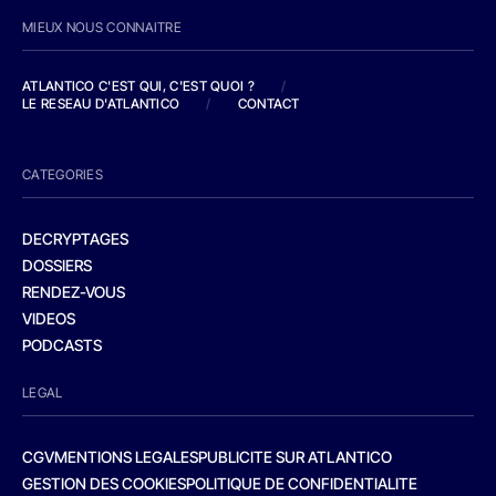
MIEUX NOUS CONNAITRE
ATLANTICO C'EST QUI, C'EST QUOI ?
/
LE RESEAU D'ATLANTICO
/
CONTACT
CATEGORIES
DECRYPTAGES
DOSSIERS
RENDEZ-VOUS
VIDEOS
PODCASTS
LEGAL
CGV
MENTIONS LEGALES
PUBLICITE SUR ATLANTICO
GESTION DES COOKIES
POLITIQUE DE CONFIDENTIALITE