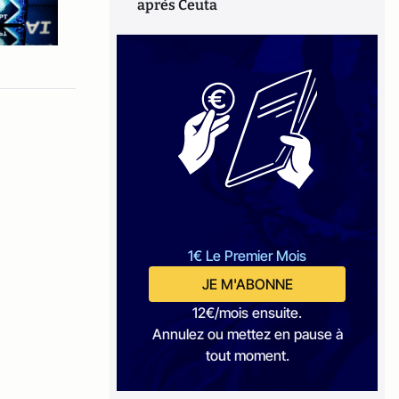
après Ceuta
1€ Le Premier Mois
JE M'ABONNE
12€/mois ensuite.
Annulez ou mettez en pause à
tout moment.