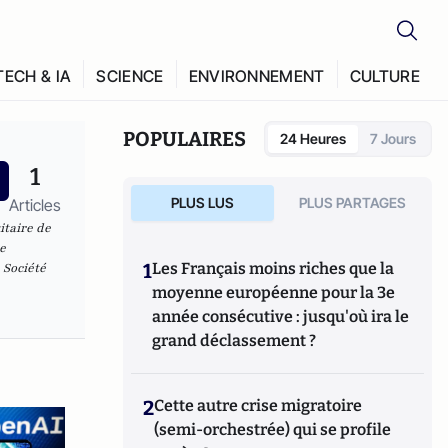
TECH & IA
SCIENCE
ENVIRONNEMENT
CULTURE
POPULAIRES
24 Heures
7 Jours
1
PLUS LUS
PLUS PARTAGES
Articles
itaire de
e
1
Les Français moins riches que la
 Société
moyenne européenne pour la 3e
année consécutive : jusqu'où ira le
grand déclassement ?
2
Cette autre crise migratoire
(semi-orchestrée) qui se profile