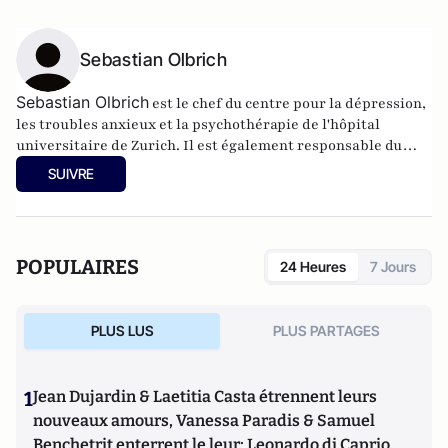
Sebastian Olbrich
Sebastian Olbrich
est le chef du centre pour la dépression,
les troubles anxieux et la psychothérapie de l'hôpital
universitaire de Zurich. Il est également responsable du
groupe de recherche "Electrophysiologie et prédiction en
SUIVRE
psychiatrie" et maître de conférences. Il est président de
l'International Pharmaco EEG Society (IPEG) et membre du
conseil d'administration de la Société suisse de psychiatrie
interventionnelle (SSIP).
POPULAIRES
24 Heures
7 Jours
PLUS LUS
PLUS PARTAGES
1
Jean Dujardin & Laetitia Casta étrennent leurs
nouveaux amours, Vanessa Paradis & Samuel
Benchetrit enterrent le leur; Leonardo di Caprio