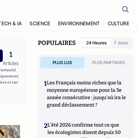
TECH & IA
SCIENCE
ENVIRONNEMENT
CULTURE
POPULAIRES
24 Heures
7 Jours
1
PLUS LUS
PLUS PARTAGES
Articles
rustacés)
phiquement
ers et sur
1
Les Français moins riches que la
moyenne européenne pour la 3e
année consécutive : jusqu'où ira le
grand déclassement ?
2
L’été 2026 confirme tout ce que
les écologistes disent depuis 50