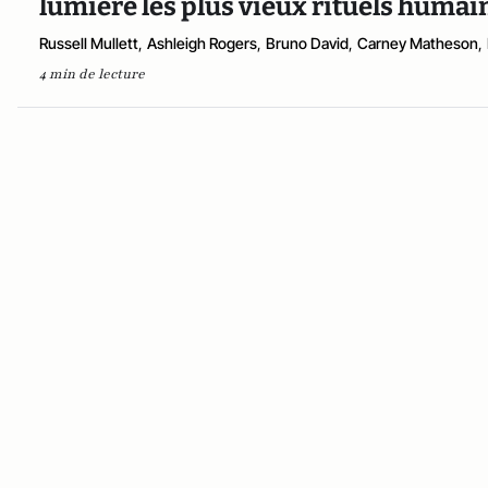
lumière les plus vieux rituels humain
Russell Mullett
,
Ashleigh Rogers
,
Bruno David
,
Carney Matheson
,
4 min de lecture