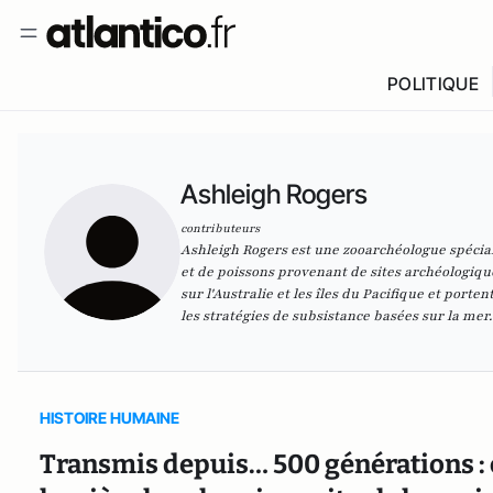
POLITIQUE
Ashleigh Rogers
contributeurs
Ashleigh Rogers est une zooarchéologue spéciali
et de poissons provenant de sites archéologiqu
sur l'Australie et les îles du Pacifique et port
les stratégies de subsistance basées sur la mer.
HISTOIRE HUMAINE
Transmis depuis… 500 générations : 