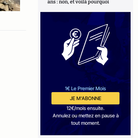
ans : non, et voilà pourquoi
1€ Le Premier Mois
JE M'ABONNE
12€/mois ensuite.
Annulez ou mettez en pause à
tout moment.