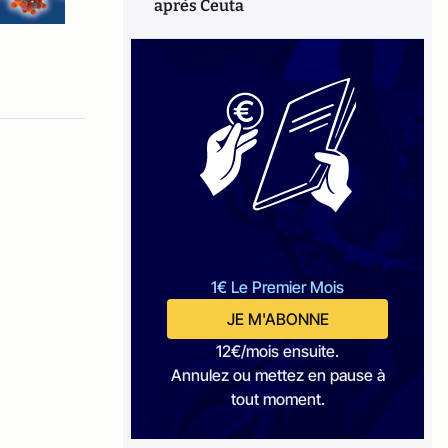
après Ceuta
1€ Le Premier Mois
JE M'ABONNE
12€/mois ensuite.
Annulez ou mettez en pause à
tout moment.