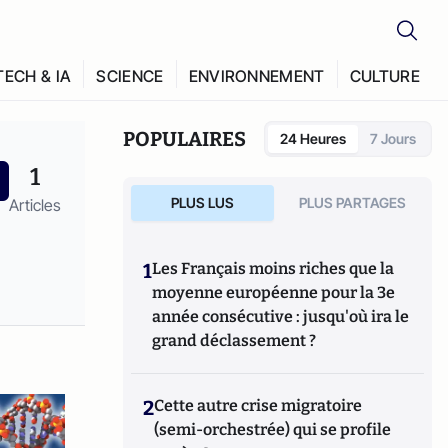
TECH & IA
SCIENCE
ENVIRONNEMENT
CULTURE
POPULAIRES
24 Heures
7 Jours
1
PLUS LUS
PLUS PARTAGES
Articles
1
Les Français moins riches que la
moyenne européenne pour la 3e
année consécutive : jusqu'où ira le
grand déclassement ?
2
Cette autre crise migratoire
(semi-orchestrée) qui se profile