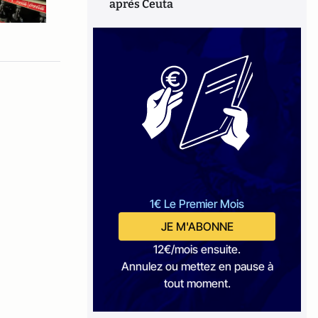
après Ceuta
1€ Le Premier Mois
JE M'ABONNE
12€/mois ensuite.
Annulez ou mettez en pause à
tout moment.