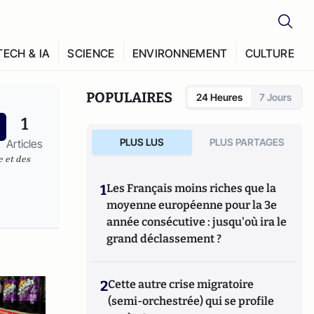
TECH & IA
SCIENCE
ENVIRONNEMENT
CULTURE
POPULAIRES
24 Heures
7 Jours
1
PLUS LUS
PLUS PARTAGES
Articles
 et des
1
Les Français moins riches que la
moyenne européenne pour la 3e
année consécutive : jusqu'où ira le
grand déclassement ?
2
Cette autre crise migratoire
(semi-orchestrée) qui se profile