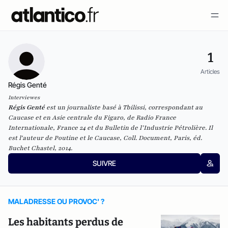
1
Articles
Régis Genté
Interviewes
Régis Genté
est un j
ournaliste basé à Tbilissi, correspondant au
Caucase et en Asie centrale du
Figaro
, de
Radio France
Internationale
,
France 24
et du
Bulletin de l’Industrie Pétrolière
. Il
est l'auteur de
Poutine et le Caucase
, Coll. Document, Paris, éd.
Buchet Chastel, 2014.
SUIVRE
MALADRESSE OU PROVOC' ?
Les habitants perdus de