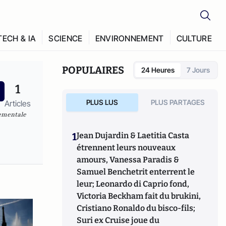
TECH & IA
SCIENCE
ENVIRONNEMENT
CULTURE
POPULAIRES
24 Heures
7 Jours
1
PLUS LUS
PLUS PARTAGES
Articles
nementale
1
Jean Dujardin & Laetitia Casta
étrennent leurs nouveaux
amours, Vanessa Paradis &
Samuel Benchetrit enterrent le
leur; Leonardo di Caprio fond,
Victoria Beckham fait du brukini,
Cristiano Ronaldo du bisco-fils;
Suri ex Cruise joue du