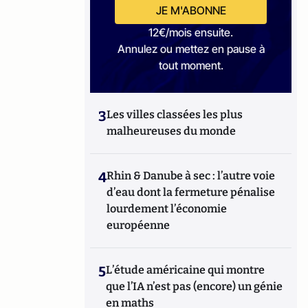
JE M'ABONNE
12€/mois ensuite.
Annulez ou mettez en pause à
tout moment.
3
Les villes classées les plus
malheureuses du monde
4
Rhin & Danube à sec : l’autre voie
d’eau dont la fermeture pénalise
lourdement l’économie
européenne
5
L’étude américaine qui montre
que l’IA n’est pas (encore) un génie
en maths