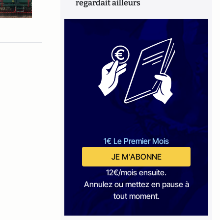
regardait ailleurs
1€ Le Premier Mois
JE M'ABONNE
12€/mois ensuite.
Annulez ou mettez en pause à
tout moment.