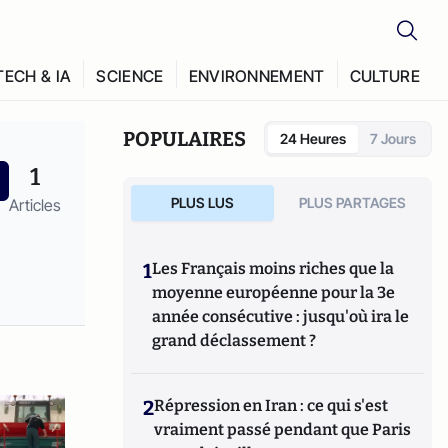
TECH & IA
SCIENCE
ENVIRONNEMENT
CULTURE
POPULAIRES
24 Heures
7 Jours
1
PLUS LUS
PLUS PARTAGES
Articles
1
Les Français moins riches que la
moyenne européenne pour la 3e
année consécutive : jusqu'où ira le
grand déclassement ?
2
Répression en Iran : ce qui s'est
vraiment passé pendant que Paris