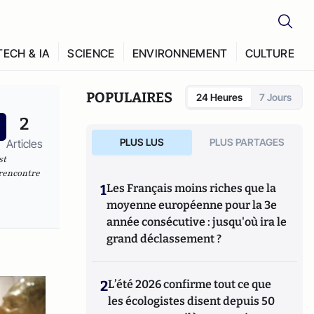
TECH & IA
SCIENCE
ENVIRONNEMENT
CULTURE
POPULAIRES
24 Heures
7 Jours
2
PLUS LUS
PLUS PARTAGES
Articles
st
 rencontre
1
Les Français moins riches que la
moyenne européenne pour la 3e
année consécutive : jusqu'où ira le
grand déclassement ?
2
L’été 2026 confirme tout ce que
les écologistes disent depuis 50