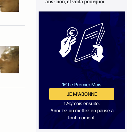
ans : non, et voilà pourquoi
1€ Le Premier Mois
JE M'ABONNE
12€/mois ensuite.
Annulez ou mettez en pause à
tout moment.