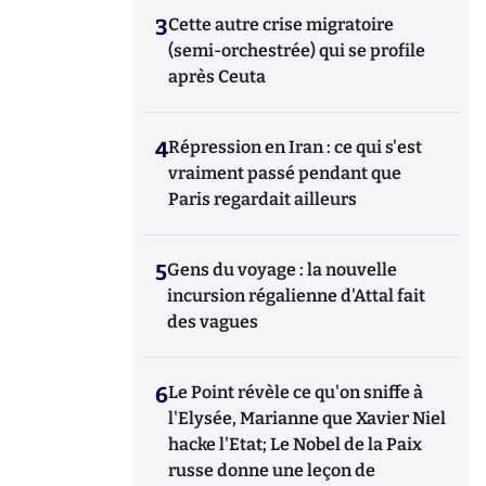
3
Cette autre crise migratoire
(semi-orchestrée) qui se profile
après Ceuta
4
Répression en Iran : ce qui s'est
vraiment passé pendant que
Paris regardait ailleurs
5
Gens du voyage : la nouvelle
incursion régalienne d'Attal fait
des vagues
6
Le Point révèle ce qu'on sniffe à
l'Elysée, Marianne que Xavier Niel
hacke l'Etat; Le Nobel de la Paix
russe donne une leçon de