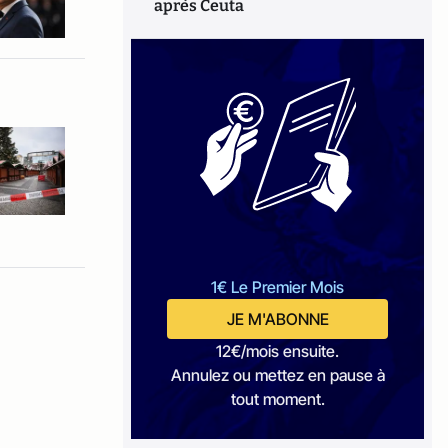
après Ceuta
1€ Le Premier Mois
JE M'ABONNE
12€/mois ensuite.
Annulez ou mettez en pause à
tout moment.