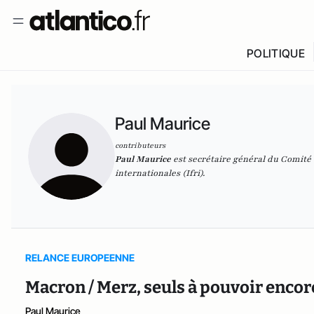
POLITIQUE
Paul Maurice
contributeurs
Paul Maurice
est secrétaire général du Comité d
internationales (Ifri).
RELANCE EUROPEENNE
Macron / Merz, seuls à pouvoir encor
Paul Maurice