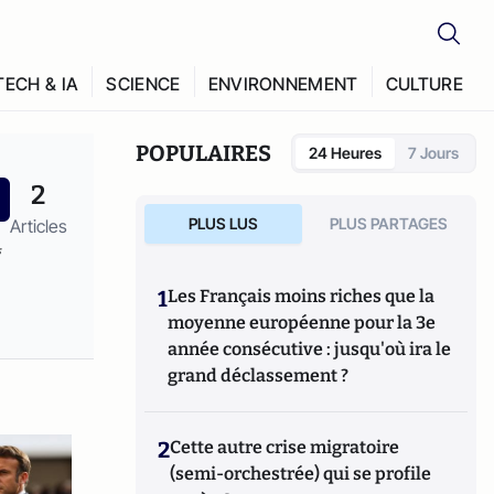
TECH & IA
SCIENCE
ENVIRONNEMENT
CULTURE
POPULAIRES
24 Heures
7 Jours
2
PLUS LUS
PLUS PARTAGES
Articles
s
1
Les Français moins riches que la
moyenne européenne pour la 3e
année consécutive : jusqu'où ira le
grand déclassement ?
2
Cette autre crise migratoire
(semi-orchestrée) qui se profile