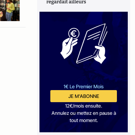
regardait ailleurs
1€ Le Premier Mois
JE M'ABONNE
12€/mois ensuite.
Annulez ou mettez en pause à
tout moment.