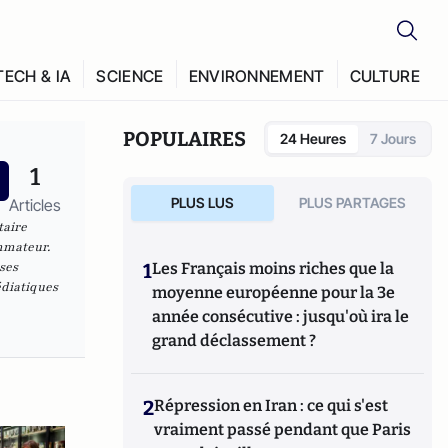
TECH & IA
SCIENCE
ENVIRONNEMENT
CULTURE
POPULAIRES
24 Heures
7 Jours
1
PLUS LUS
PLUS PARTAGES
Articles
taire
ommateur.
ses
1
Les Français moins riches que la
édiatiques
moyenne européenne pour la 3e
année consécutive : jusqu'où ira le
grand déclassement ?
2
Répression en Iran : ce qui s'est
vraiment passé pendant que Paris