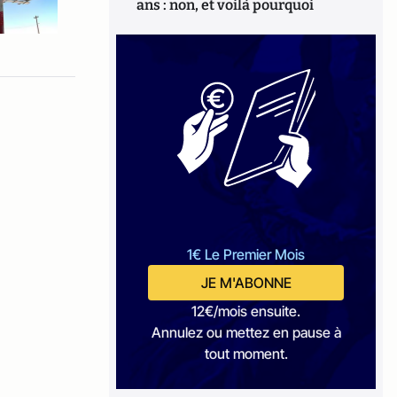
ans : non, et voilà pourquoi
1€ Le Premier Mois
JE M'ABONNE
12€/mois ensuite.
Annulez ou mettez en pause à
tout moment.